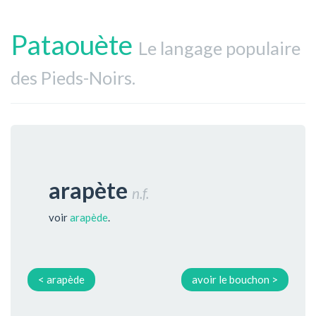
Pataouète
Le langage populaire
des Pieds-Noirs.
arapète
n.f.
voir
arapède
.
< arapède
avoir le bouchon >