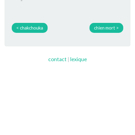
< chakchouka
chien mort >
contact
|
lexique