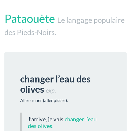
Pataouète
Le langage populaire
des Pieds-Noirs.
changer l’eau des
olives
exp.
Aller uriner (aller pisser).
J’arrive, je vais
changer l’eau
des olives
.