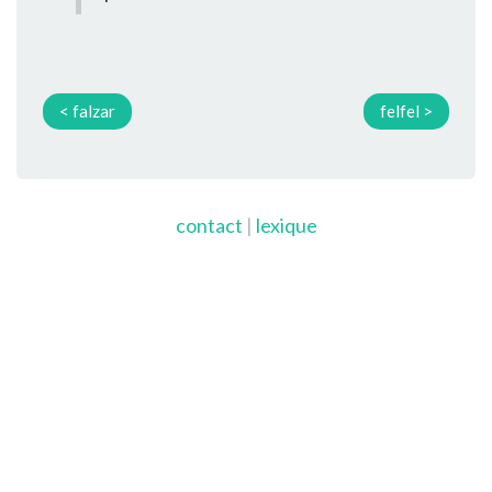
< falzar
felfel >
contact
|
lexique