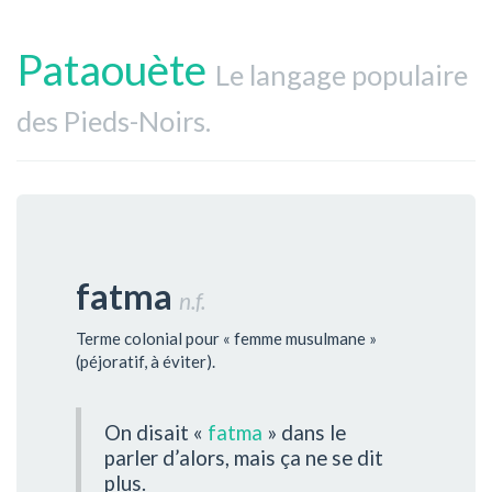
Pataouète
Le langage populaire
des Pieds-Noirs.
fatma
n.f.
Terme colonial pour « femme musulmane »
(péjoratif, à éviter).
On disait «
fatma
» dans le
parler d’alors, mais ça ne se dit
plus.