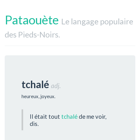
Pataouète
Le langage populaire
des Pieds-Noirs.
tchalé
adj.
heureux, joyeux.
Il était tout
tchalé
de me voir,
dis.