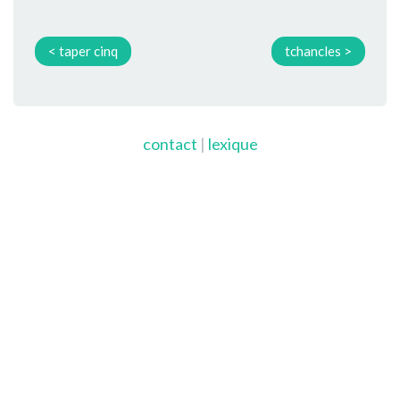
< taper cinq
tchancles >
contact
|
lexique